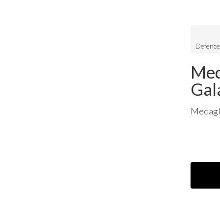
Defence
Med
Gal
Medagli