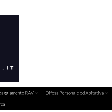
paggiamento RAV
Difesa Personale ed Abitativa
rca