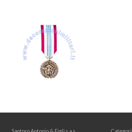
Santoro Antonio & Figli s.a.s.
Categori