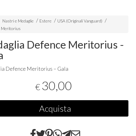
Nastri e Medaglie
Estere
USA (Originali Vanguard)
 Meritorius
aglia Defence Meritorius -
a
a Defence Meritorius – Gala
30,00
€
Acquista