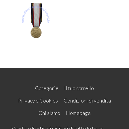
Categorie
Il tuo carrello
Privacy e Cookies
Condizioni di vendita
Chi siamo
Homepage
Vendita di articoli militari di tutte le forze