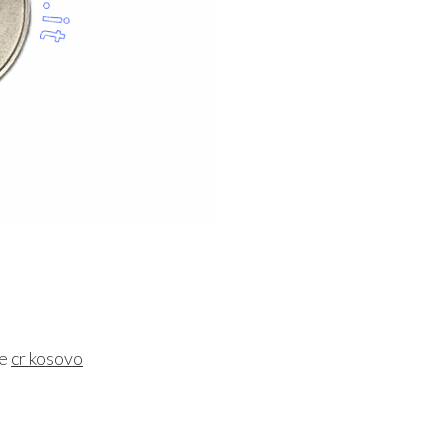
ne
cr kosovo