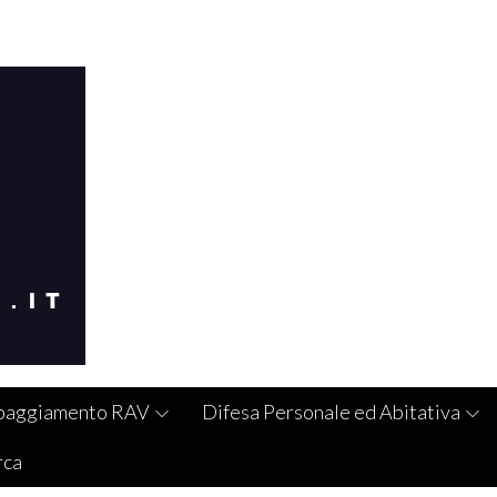
paggiamento RAV
Difesa Personale ed Abitativa
rca