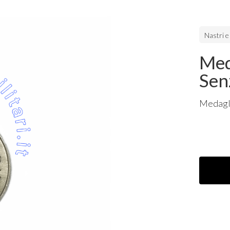
Nastri e
Med
Sen
Medagli