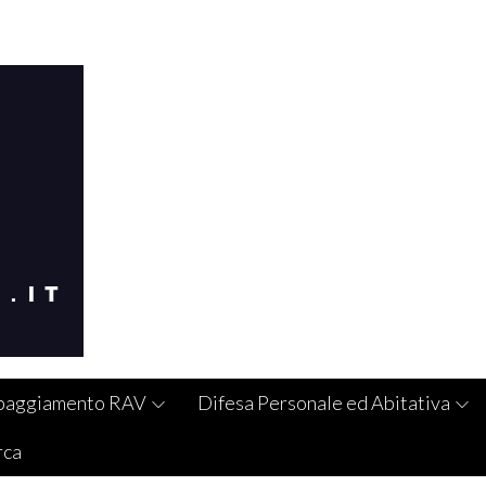
paggiamento RAV
Difesa Personale ed Abitativa
rca