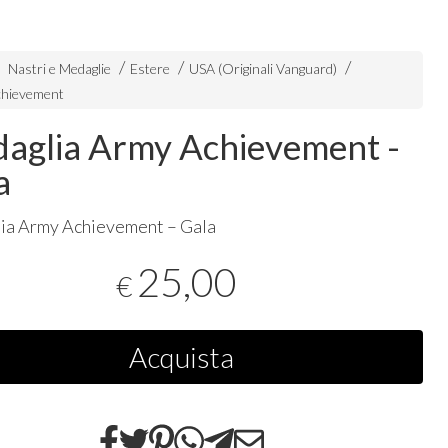
Nastri e Medaglie
Estere
USA (Originali Vanguard)
chievement
aglia Army Achievement -
a
ia Army Achievement – Gala
25,00
€
Acquista