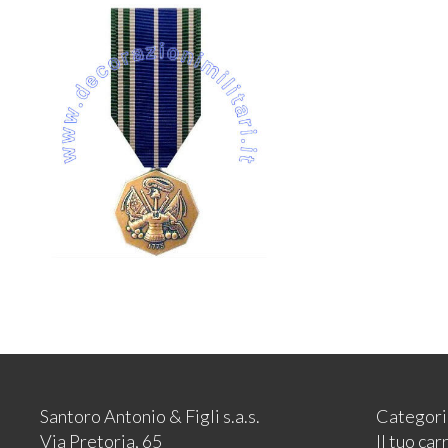
Santoro Antonio & Figli s.a.s.
Categori
Via Pretoria, 65
Il tuo car