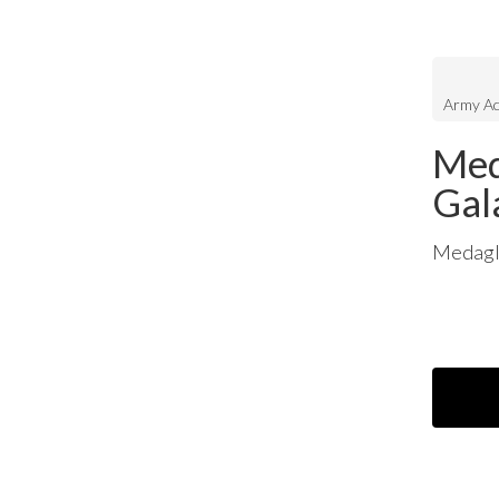
Army A
Med
Gal
Medagl