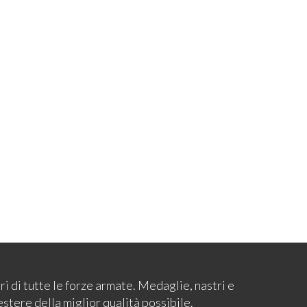
ari di tutte le forze armate. Medaglie, nastri e
estere della miglior qualità possibile.