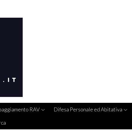
paggiamento RAV
Difesa Personale ed Abitativa
rca