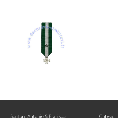
Santoro Antonio & Figli s.a.s.
Categori