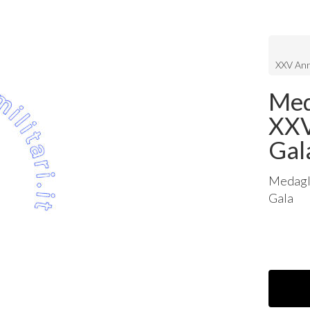
XXV Ann
Med
XXV
Gal
Medagli
Gala