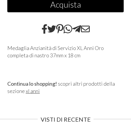
Acquista
Medaglia Anzianità di Servizio XL Anni Oro
completa di nastro 37mm x 18 cm
Continua lo shopping!
scopri altri prodotti della
sezione
xl anni
VISTI DI RECENTE