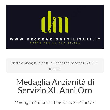
Nastri e Medaglie
Italia
Anzianità di Servizio EI / CC
XL Anni
Medaglia Anzianità di
Servizio XL Anni Oro
Medaglia Anzianità di Servizio XL Anni Oro