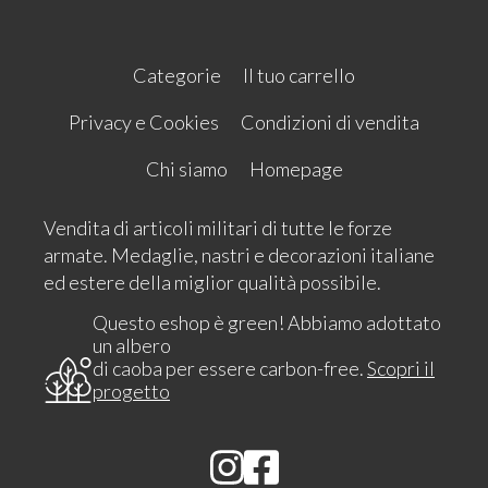
Categorie
Il tuo carrello
Privacy e Cookies
Condizioni di vendita
Chi siamo
Homepage
Vendita di articoli militari di tutte le forze
armate. Medaglie, nastri e decorazioni italiane
ed estere della miglior qualità possibile.
Questo eshop è green! Abbiamo adottato
un albero
di caoba per essere carbon-free.
Scopri il
progetto