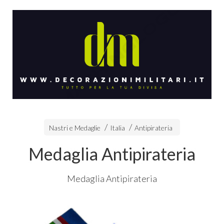
Nastri e Medaglie
Italia
Antipirateria
Medaglia Antipirateria
Medaglia Antipirateria