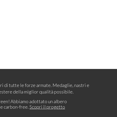
ari di tutte le forze armate. Medaglie, nastri e
estere della miglior qualità possibile.
reen! Abbiamo adottato un albero
re carbon-free.
Scopri il progetto