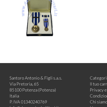
Santoro Antonio & Figli s.a.s.
Categori
Via Pretoria, 65
Il tuo car
85100 Potenza (Potenza)
Privacy 
Italia
Condizion
P. IVA 01340240769
Chi siam