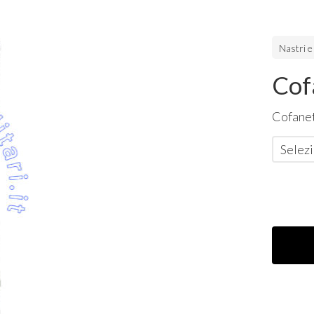
Nastri e
Cof
Cofanet
Selezi