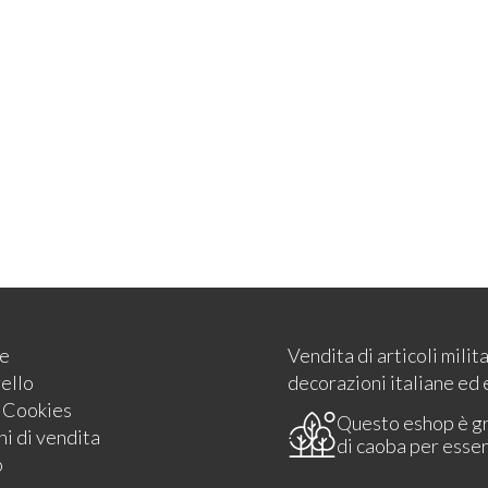
e
Vendita di articoli milit
rello
decorazioni italiane ed 
e Cookies
Questo eshop è g
i di vendita
di caoba per esse
o