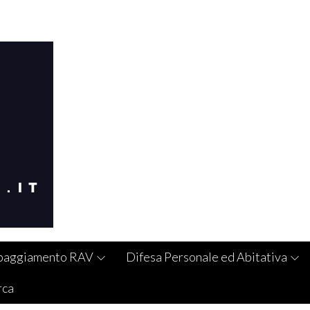
paggiamento RAV
Difesa Personale ed Abitativa
rca