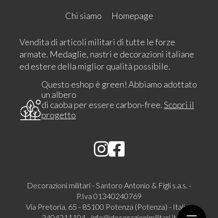
Chi siamo
Homepage
Vendita di articoli militari di tutte le forze
armate. Medaglie, nastri e decorazioni italiane
ed estere della miglior qualità possibile.
Questo eshop è green! Abbiamo adottato
un albero
di caoba per essere carbon-free.
Scopri il
progetto
Decorazioni militari - Santoro Antonio & Figli s.a.s. -
P.Iva 01340240769
Via Pretoria, 65 - 85100 Potenza (Potenza) - Italia -
3404211104 -
info@decorazionimilitari.it