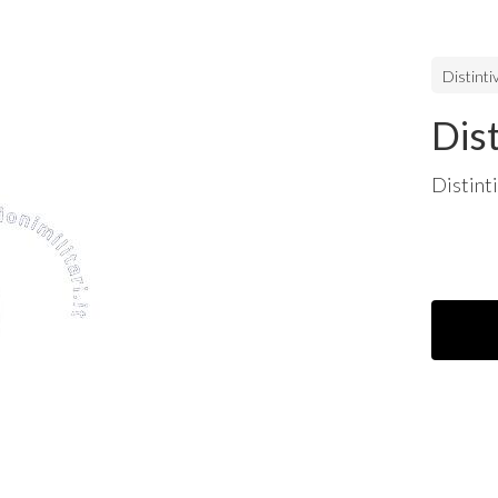
Distintiv
Dis
Distint