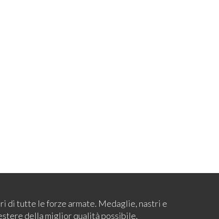
ari di tutte le forze armate. Medaglie, nastri e
estere della miglior qualità possibile.