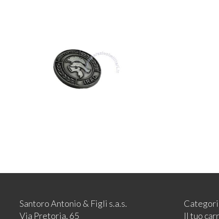
Santoro Antonio & Figli s.a.s.
Categori
Via Pretoria, 65
Il tuo car