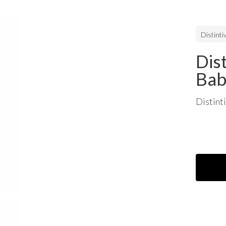
Distintiv
Dis
Bab
Distint