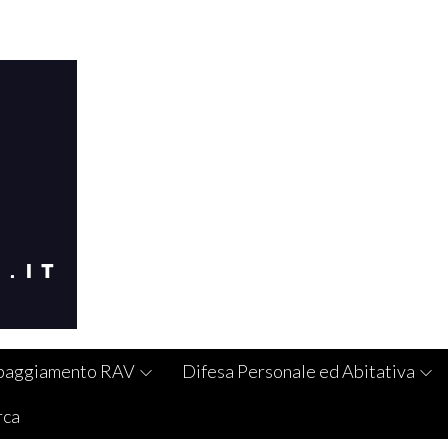
paggiamento RAV
Difesa Personale ed Abitativa
rca