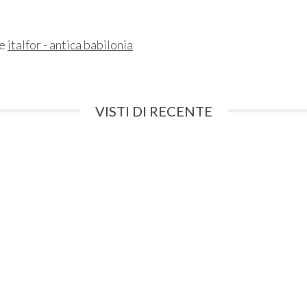
ne
italfor - antica babilonia
VISTI DI RECENTE