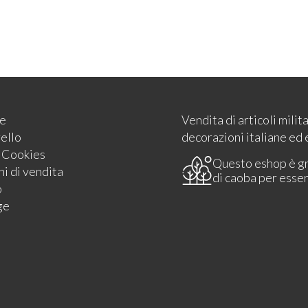
e
Vendita di articoli milit
rello
decorazioni italiane ed 
e Cookies
Questo eshop è g
i di vendita
di caoba per esse
o
ge