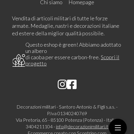
Chi siamo
Homepage
Vendita di articoli militari di tutte le forze
armate. Medaglie, nastri e decorazioni italiane
ed estere della miglior qualità possibile.
Questo eshop è green! Abbiamo adottato
un albero
di caoba per essere carbon-free.
Scopri il
progetto
Decorazioni militari - Santoro Antonio & Figli s.a.s. -
P.Iva 01340240769
Via Pretoria, 65 - 85100 Potenza (Potenza) - Italia -
3404211104 -
info@decorazionimilitari.it
Ecommerce creato con
Scontrino.com