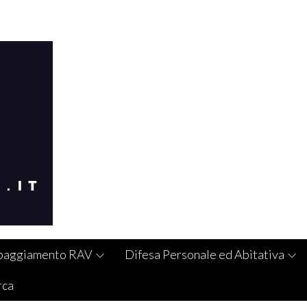
paggiamento RAV
Difesa Personale ed Abitativa
rca