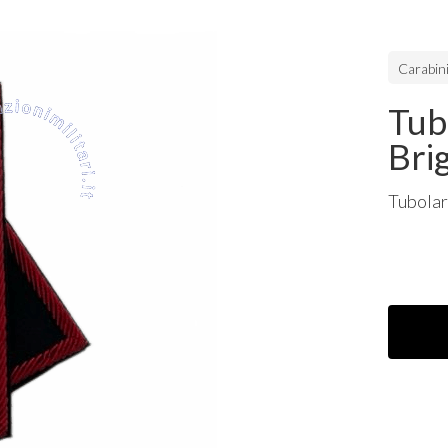
Carabini
Tubo
Bri
Tubolar