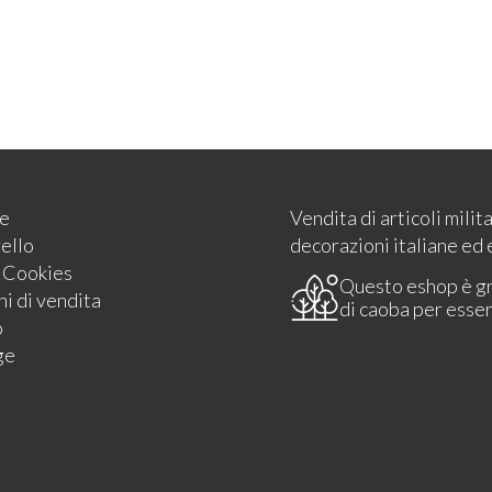
e
Vendita di articoli milit
rello
decorazioni italiane ed 
e Cookies
Questo eshop è g
i di vendita
di caoba per esse
o
ge