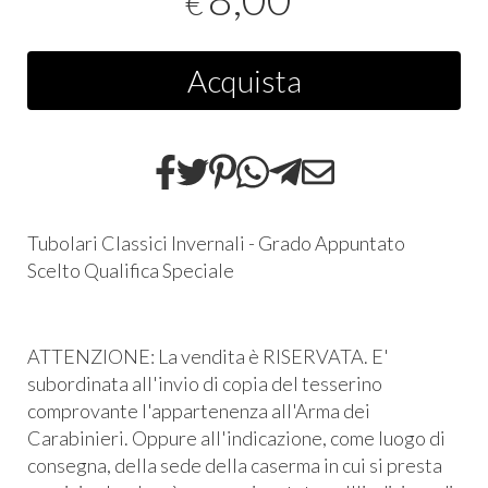
€
Acquista
Tubolari Classici Invernali - Grado Appuntato
Scelto Qualifica Speciale
ATTENZIONE: La vendita è RISERVATA. E'
subordinata all'invio di copia del tesserino
comprovante l'appartenenza all'Arma dei
Carabinieri. Oppure all'indicazione, come luogo di
consegna, della sede della caserma in cui si presta