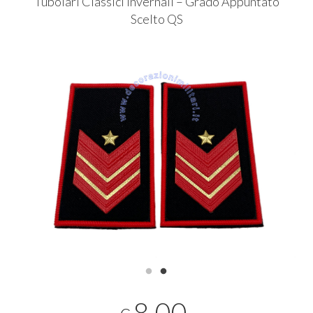
Tubolari Classici Invernali – Grado Appuntato
Scelto QS
8,00