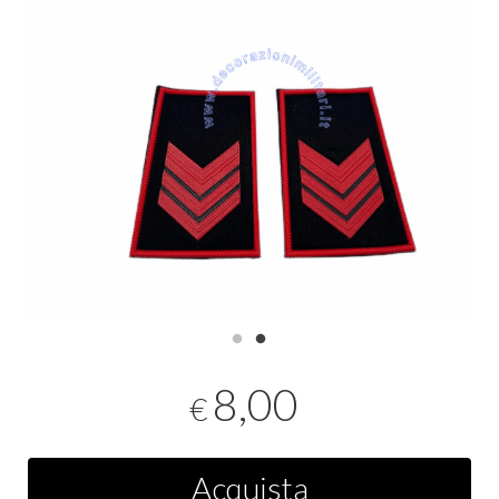
8,00
€
Acquista