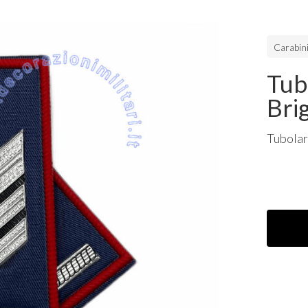
Carabini
Tubo
Bri
Tubolar