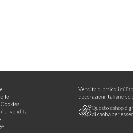
e
Vendita di articoli milit
rello
decorazioni italiane ed 
e Cookies
Questo eshop è g
i di vendita
di caoba per esse
o
ge