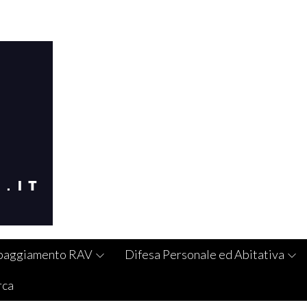
paggiamento RAV
Difesa Personale ed Abitativa
rca