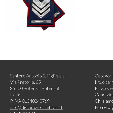
Santoro Antonio & Figli s.a.s.
Categori
Via Pretoria, 65
Il tuo car
85100 Potenza (Potenza)
Privacy 
Italia
Condizion
P. IVA 01340240769
Chi siam
info@decorazionimilitari.it
Homepa