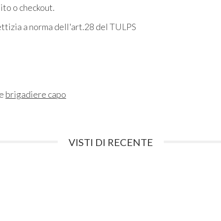
sito o checkout.
fettizia a norma dell'art.28 del TULPS
ne
brigadiere capo
VISTI DI RECENTE