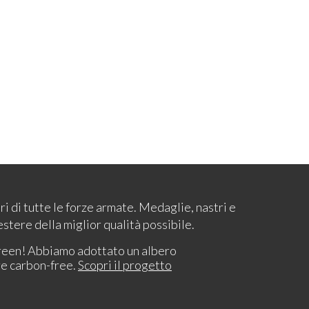
ari di tutte le forze armate. Medaglie, nastri e
estere della miglior qualità possibile.
reen! Abbiamo adottato un albero
re carbon-free.
Scopri il progetto