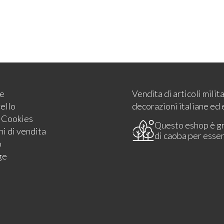
e
Vendita di articoli milit
rello
decorazioni italiane ed 
e Cookies
Questo eshop è g
i di vendita
di caoba per esse
o
ge