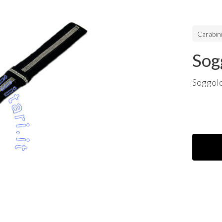
Carabini
Sog
Soggolo