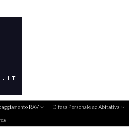
paggiamento RAV
Difesa Personale ed Abitativa
rca