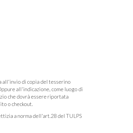
l'invio di copia del tesserino
ppure all'indicazione, come luogo di
izio che dovrà essere riportata
sito o checkout.
fettizia a norma dell'art.28 del TULPS