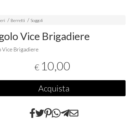
eri
Berretti
Soggoli
golo Vice Brigadiere
 Vice Brigadiere
10,00
€
Acquista