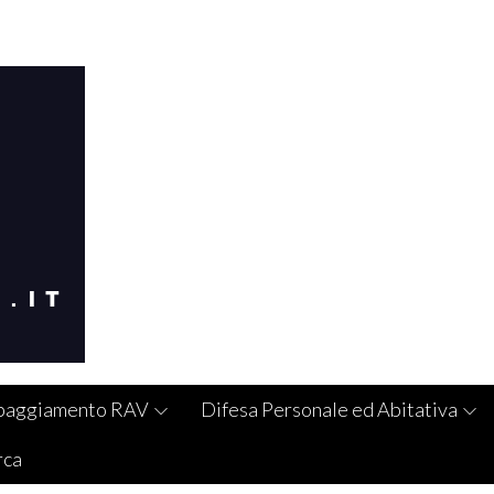
paggiamento RAV
Difesa Personale ed Abitativa
rca