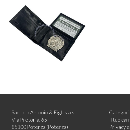
Santoro Antonio & Figli s.a.s.
Categori
Via Pretoria, 65
Il tuo car
85100 Potenza (Potenza)
Privacy 