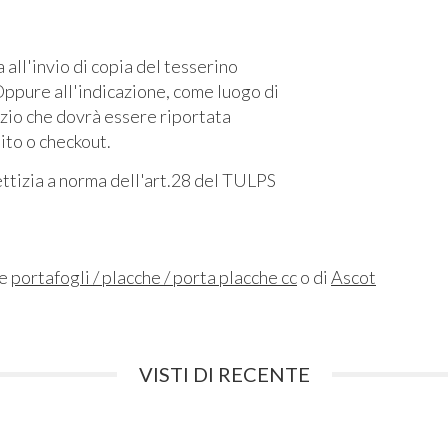
l'invio di copia del tesserino
ppure all'indicazione, come luogo di
izio che dovrà essere riportata
sito o checkout.
fettizia a norma dell'art.28 del TULPS
ne
portafogli / placche / porta placche cc
o di
Ascot
VISTI DI RECENTE