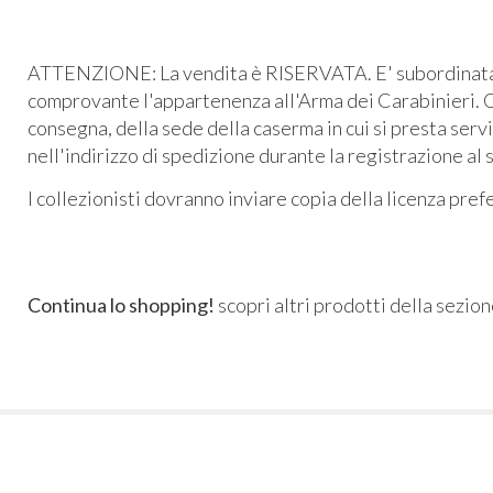
ATTENZIONE: La vendita è RISERVATA. E' subordinata al
comprovante l'appartenenza all'Arma dei Carabinieri. O
consegna, della sede della caserma in cui si presta serv
nell'indirizzo di spedizione durante la registrazione al 
I collezionisti dovranno inviare copia della licenza pre
Continua lo shopping!
scopri altri prodotti della sezio