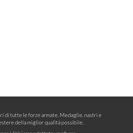
ari di tutte le forze armate. Medaglie, nastri e
estere della miglior qualità possibile.