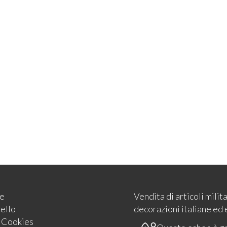
e
Vendita di articoli milit
rello
decorazioni italiane ed 
e Cookies