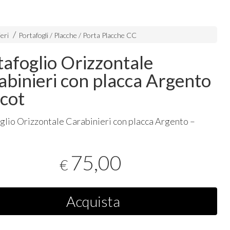
eri
Portafogli / Placche / Porta Placche CC
tafoglio Orizzontale
abinieri con placca Argento
scot
glio Orizzontale Carabinieri con placca Argento –
75,00
€
Acquista