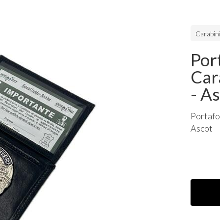
Carabini
Por
Car
- A
Portafo
Ascot