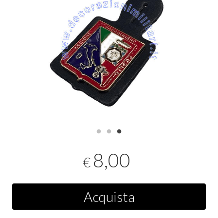
8,00
€
Acquista