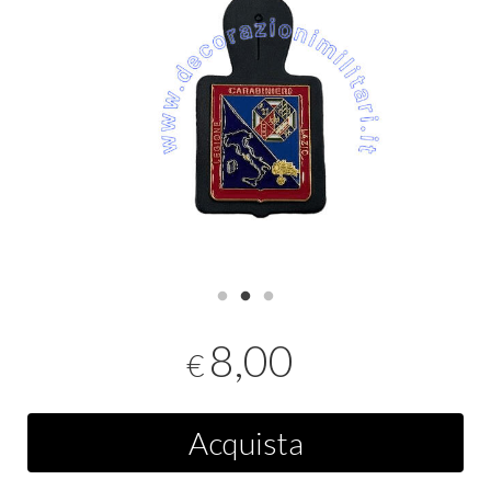
8,00
€
Acquista