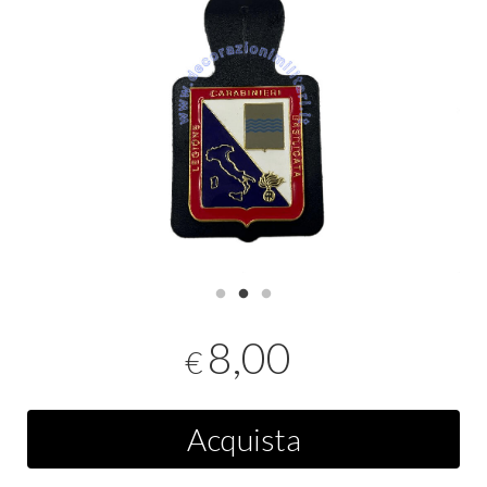
8,00
€
Acquista