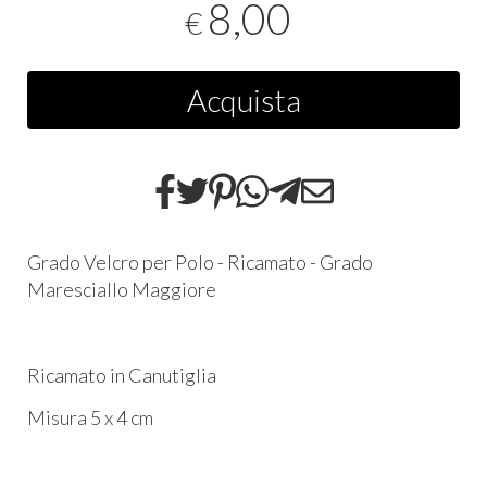
8,00
€
Acquista
Grado Velcro per Polo - Ricamato - Grado
Maresciallo Maggiore
Ricamato in Canutiglia
Misura 5 x 4 cm