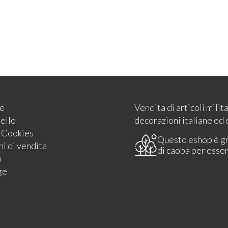
e
Vendita di articoli milit
rello
decorazioni italiane ed 
e Cookies
Questo eshop è g
i di vendita
di caoba per esse
o
ge