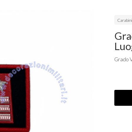
Carabini
Gra
Luo
Grado V