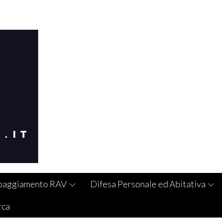
paggiamento RAV
Difesa Personale ed Abitativa
rca