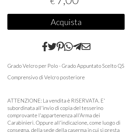
€
Acquista
Grado Velcro per Polo - Grado Appuntato Scelto QS
Comprensivo di Velcro posteriore
ATTENZIONE: La vendita è RISERVATA. E'
subordinata all'invio di copia del tesserino
comprovante l'appartenenza all'Arma dei
Carabinieri. Oppure all'indicazione, come luogo di
consegna, della sede della caserma in cui si presta