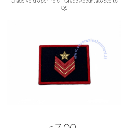
Grado Velcro per Polo – Grado Appuntato Scelto
QS
7,00