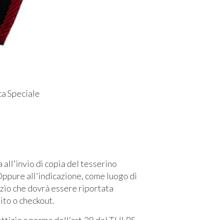
a Speciale
l'invio di copia del tesserino
ppure all'indicazione, come luogo di
izio che dovrà essere riportata
sito o checkout.
fettizia a norma dell'art.28 del TULPS