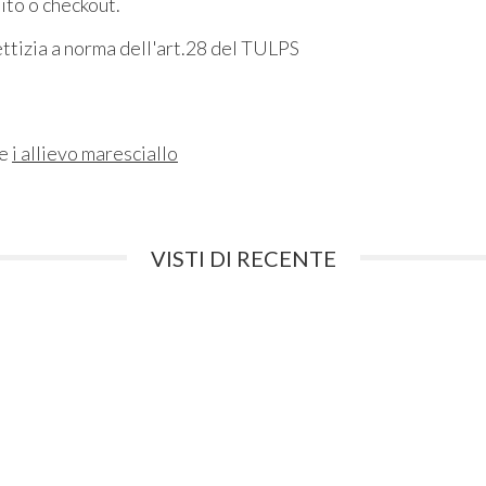
sito o checkout.
fettizia a norma dell'art.28 del TULPS
ne
i allievo maresciallo
VISTI DI RECENTE