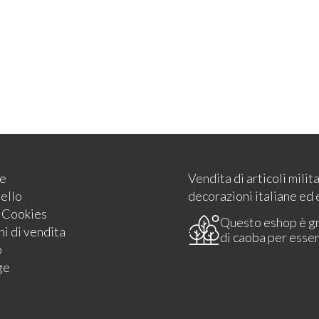
e
Vendita di articoli milit
rello
decorazioni italiane ed 
e Cookies
Questo eshop è g
i di vendita
di caoba per esse
o
ge