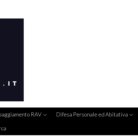
paggiamento RAV
Difesa Personale ed Abitativa
rca