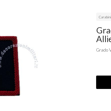
Carabini
Gra
All
Grado V