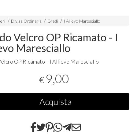
eri
Divisa Ordinaria
Gradi
I Allievo Maresciallo
do Velcro OP Ricamato - I
ievo Maresciallo
elcro OP Ricamato – I Allievo Maresciallo
9,00
€
Acquista