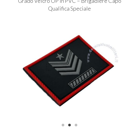
Grado Velcro OP in
PVC
– Brigadiere Capo
Qualifica Speciale