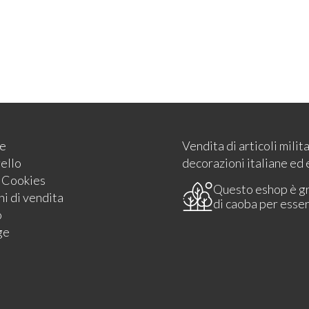
e
Vendita di articoli milit
rello
decorazioni italiane ed 
e Cookies
Questo eshop è g
i di vendita
di caoba per esse
o
ge