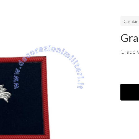
Carabini
Gra
Grado V