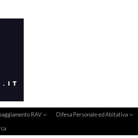
paggiamento RAV
Difesa Personale ed Abitativa
rca