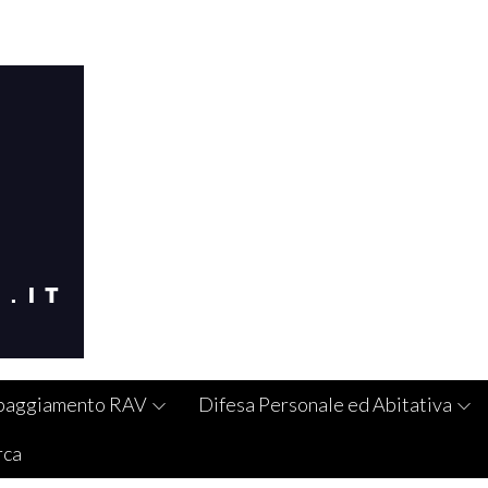
paggiamento RAV
Difesa Personale ed Abitativa
rca