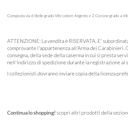
Composto da 6 Stelle grado Vite colore Argento e 2 Cor​one grado a Vi
ATTENZIONE: La vendita è RISERVATA. E' subordinata al
comprovante l'appartenenza all'Arma dei Carabinieri. O
consegna, della sede della caserma in cui si presta serv
nell'indirizzo di spedizione durante la registrazione al 
I collezionisti dovranno inviare copia della licenza pre
Continua lo shopping!
scopri altri prodotti della sezio