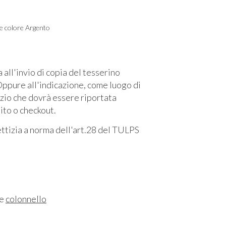
te colore Argento
l'invio di copia del tesserino
ppure all'indicazione, come luogo di
izio che dovrà essere riportata
sito o checkout.
fettizia a norma dell'art.28 del TULPS
ne
colonnello