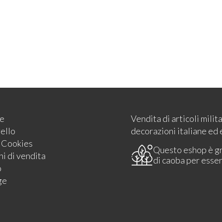
e
Vendita di articoli milit
rello
decorazioni italiane ed 
e Cookies
Questo eshop è g
i di vendita
di caoba per esse
o
ge