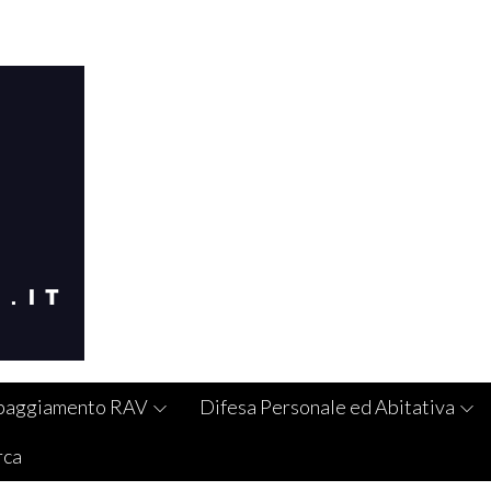
paggiamento RAV
Difesa Personale ed Abitativa
rca