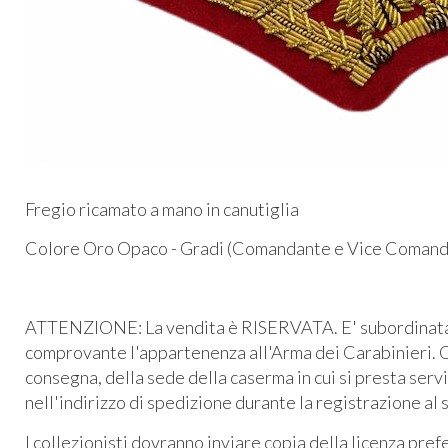
Fregio ricamato a mano in canutiglia
Colore Oro Opaco - Gradi (Comandante e Vice Comanda
ATTENZIONE: La vendita è RISERVATA. E' subordinata al
comprovante l'appartenenza all'Arma dei Carabinieri. O
consegna, della sede della caserma in cui si presta serv
nell'indirizzo di spedizione durante la registrazione al 
I collezionisti dovranno inviare copia della licenza pre