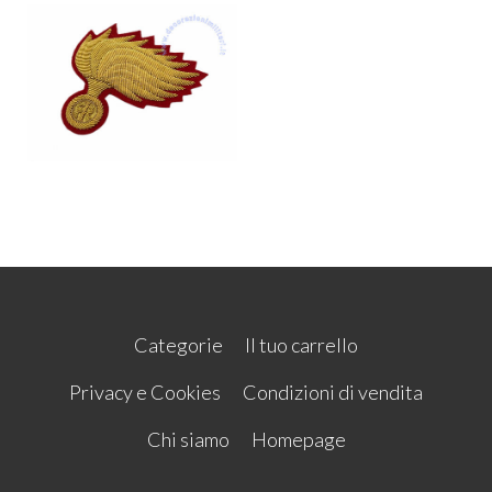
Categorie
Il tuo carrello
Privacy e Cookies
Condizioni di vendita
Chi siamo
Homepage