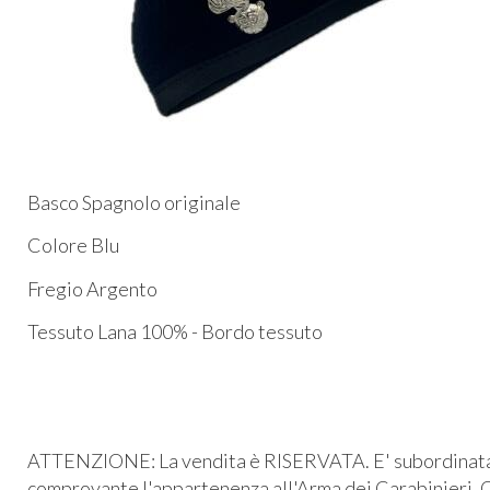
Basco Spagnolo originale
Colore Blu
Fregio Argento
Tessuto Lana 100% - Bordo tessuto
ATTENZIONE: La vendita è RISERVATA. E' subordinata al
comprovante l'appartenenza all'Arma dei Carabinieri. O