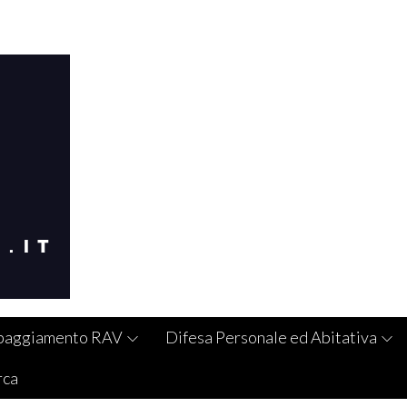
paggiamento RAV
Difesa Personale ed Abitativa
rca