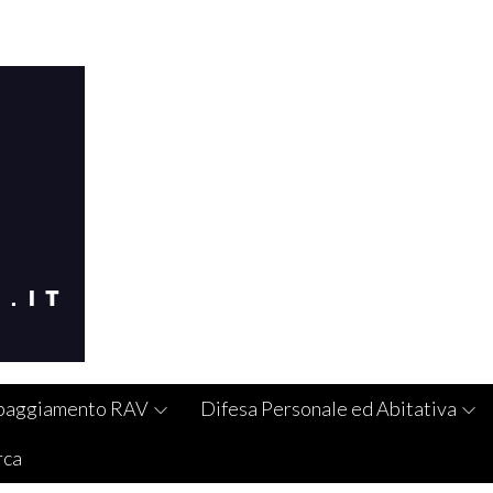
paggiamento RAV
Difesa Personale ed Abitativa
rca