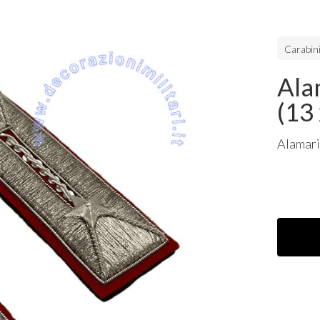
Carabini
Ala
(13
Alamari