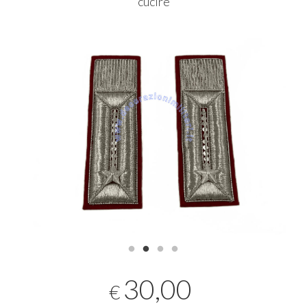
cucire
30,00
€