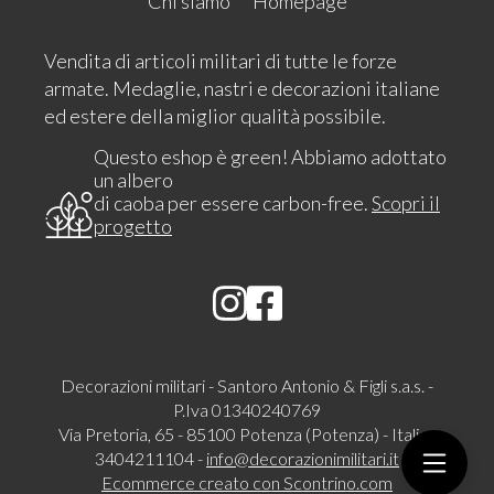
Chi siamo
Homepage
Vendita di articoli militari di tutte le forze
armate. Medaglie, nastri e decorazioni italiane
ed estere della miglior qualità possibile.
Questo eshop è green! Abbiamo adottato
un albero
di caoba per essere carbon-free.
Scopri il
progetto
Decorazioni militari - Santoro Antonio & Figli s.a.s. -
P.Iva 01340240769
Via Pretoria, 65 - 85100 Potenza (Potenza) - Italia -
3404211104 -
info@decorazionimilitari.it
Ecommerce creato con
Scontrino.com