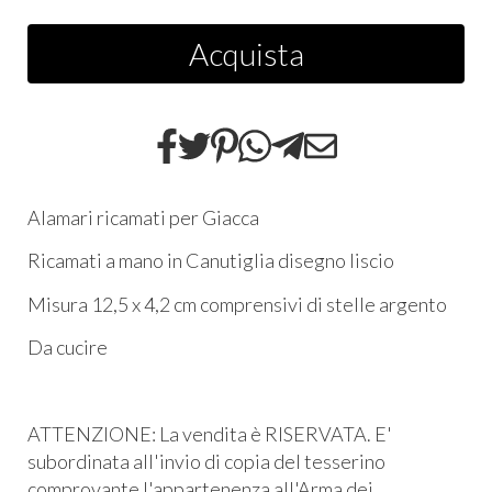
Acquista
Alamari ricamati per Giacca
Ricamati a mano in Canutiglia disegno liscio
Misura 12,5 x 4,2 cm comprensivi di stelle argento
Da cucire
ATTENZIONE: La vendita è RISERVATA. E'
subordinata all'invio di copia del tesserino
comprovante l'appartenenza all'Arma dei