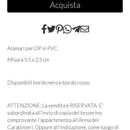
Acquista
Alamari per OP in PVC
Misura 5,5 x 2,5 cm
Disponibili bordo nero e bordo rosso
ATTENZIONE: La vendita è RISERVATA. E'
subordinata all'invio di copia del tesserino
comprovante l'appartenenza all'Arma dei
Carabinieri. Oppure all'indicazione, come luogo di