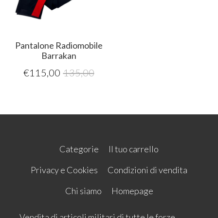
Pantalone Radiomobile
Barrakan
€
115,00
135,00
Categorie
Il tuo carrello
Privacy e Cookies
Condizioni di vendita
Chi siamo
Homepage
Vendita di articoli militari di tutte le forze