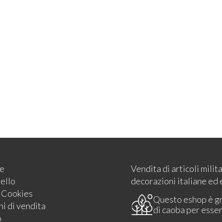
e
Vendita di articoli milit
rello
decorazioni italiane ed 
e Cookies
Questo eshop è g
i di vendita
di caoba per esse
o