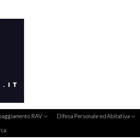
paggiamento RAV
Difesa Personale ed Abitativa
rca