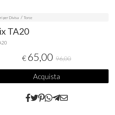
i per Divisa
Torce
ix TA20
TA20
65,00
€
96,00
Acquista