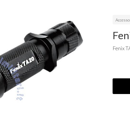
Accessor
Fen
Fenix 