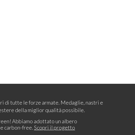
ari di tutte le forze armate. Medaglie, nastri e
estere della miglior qualità possibile.
reen! Abbiamo adottato un albero
re carbon-free.
Scopri il progetto