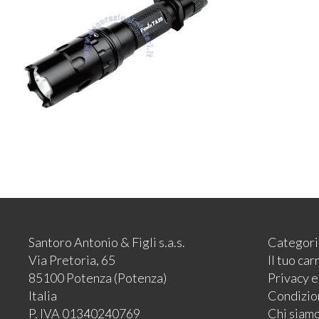
Santoro Antonio & Figli s.a.s.
Categori
Via Pretoria, 65
Il tuo car
85100 Potenza (Potenza)
Privacy 
Italia
Condizion
P. IVA 01340240769
Chi siam