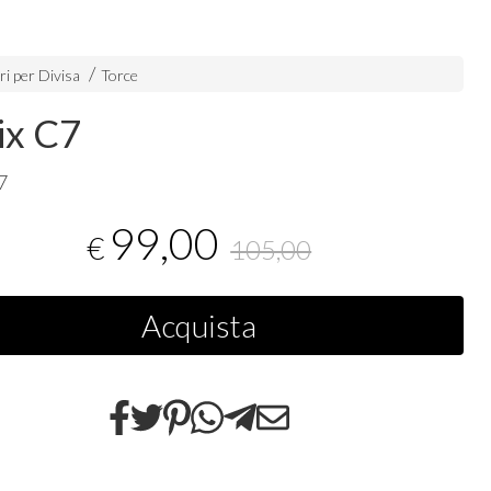
i per Divisa
Torce
ix C7
7
99,00
€
105,00
Acquista