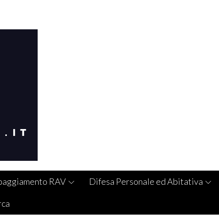
paggiamento RAV
Difesa Personale ed Abitativa
rca