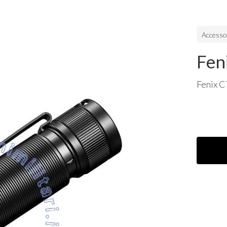
Accessor
Fen
Fenix C